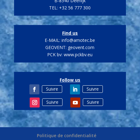
B-8540 Deerlijk
TEL: +32 56 777 300
Find us
E-MAIL:
info@amotec.be
GEOVENT: geovent.com
PCK bv:
www.pckbv.eu
Follow us
Suivre
Suivre
Suivre
Suivre
Politique de confidentialité